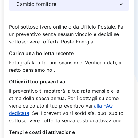
L
u
c
e
Puoi sottoscrivere online o da Ufficio Postale. Fai
P
un preventivo senza nessun vincolo e decidi se
e
sottoscrivere l’offerta Poste Energia.
r
Carica una bolletta recente
t
i
Fotografala o fai una scansione. Verifica i dati, al
n
resto pensiamo noi.
e
Ottieni il tuo preventivo
n
z
Il preventivo ti mostrerà la tua rata mensile e la
e
stima della spesa annua. Per i dettagli su come
d
viene calcolato il tuo preventivo vai
alla FAQ
i
dedicata
. Se il preventivo ti soddisfa, puoi subito
c
sottoscrivere l'offerta senza costi di attivazione.
o
Tempi e costi di attivazione
s