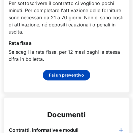
Per sottoscrivere il contratto ci vogliono pochi
a
minuti. Per completare l'attivazione delle forniture
h
sono necessari da 21 a 70 giorni. Non ci sono costi
a
di attivazione, né depositi cauzionali o penali in
i
uscita.
b
i
Rata fissa
s
Se scegli la rata fissa, per 12 mesi paghi la stessa
o
cifra in bolletta.
g
n
o
Fai un preventivo
i
n
f
o
-
Documenti
t
a
Contratti, informative e moduli
b