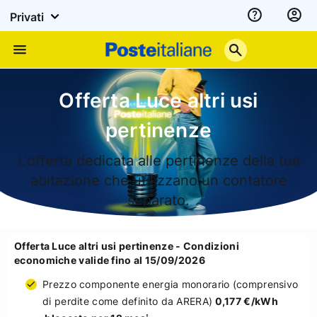
Privati
Assistenza
Poste
Menu
Italiane
Offerta Luce altri usi
pertinenze
L’offerta dedicata alle pertinenze della tua
abitazione che utilizzano un contatore
separato.
Offerta Luce altri usi pertinenze - Condizioni
economiche valide fino al 15/09/2026
Prezzo componente energia monorario (comprensivo
di perdite come definito da ARERA)
0,177 €/kWh