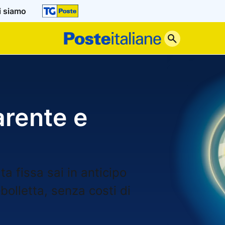
i siamo
Poste
Italiane
arente e
a fissa sai in anticipo
bolletta, senza costi di