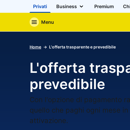
Privati
Business
Premium
Ch
Menu
Home
L'offerta trasparente e prevedibile
L'offerta trasp
prevedibile
Con l'opzione di pagamento rat
quello che paghi ogni mese in 
attivazione.