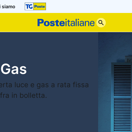
i siamo
Poste
Italiane
 Gas
erta luce e gas a rata fissa
ra in bolletta.