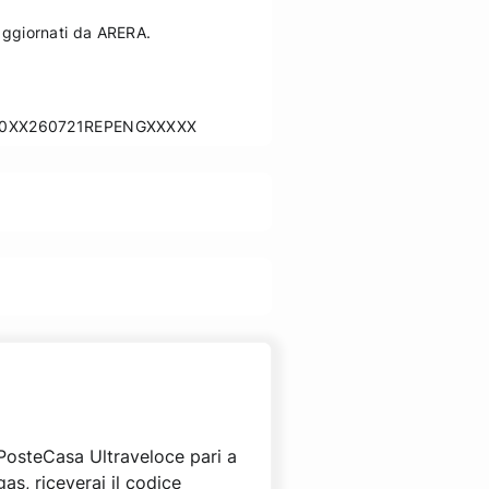
 aggiornati da ARERA.
ML10XX260721REPENGXXXXX
 PosteCasa Ultraveloce pari a
as, riceverai il codice