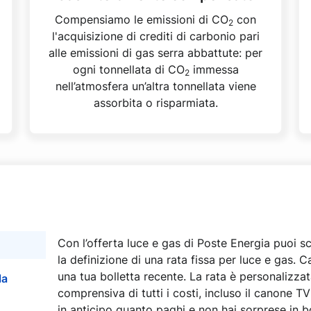
Compensiamo le emissioni di CO
con
2
l'acquisizione di crediti di carbonio pari
alle emissioni di gas serra abbattute: per
ogni tonnellata di CO
immessa
2
nell’atmosfera un’altra tonnellata viene
assorbita o risparmiata.
Con l’offerta luce e gas di Poste Energia puoi s
la definizione di una rata fissa per luce e gas. C
una tua bolletta recente. La rata è personalizza
la
comprensiva di tutti i costi, incluso il canone T
in anticipo quanto paghi e non hai sorprese in b