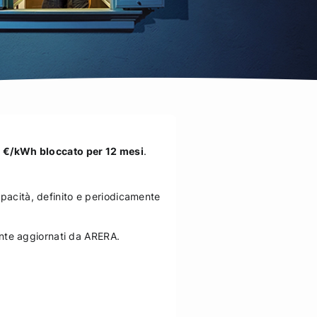
 €/kWh bloccato per 12 mesi
.
.
apacità, definito e periodicamente
mente aggiornati da ARERA.
.