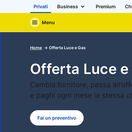
Privati
Business
Premium
Ch
Menu
Home
Offerta Luce e Gas
Offerta Luce e
Cambia fornitore, passa all’off
e paghi ogni mese la stessa cif
Fai un preventivo